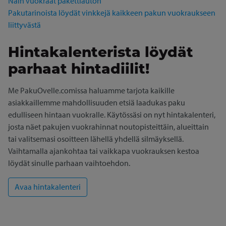
Näin vuokraat pakettiauton
Pakutarinoista löydät vinkkejä kaikkeen pakun vuokraukseen
liittyvästä
Hintakalenterista löydät
parhaat hintadiilit!
Me PakuOvelle.comissa haluamme tarjota kaikille
asiakkaillemme mahdollisuuden etsiä laadukas paku
edulliseen hintaan vuokralle. Käytössäsi on nyt hintakalenteri,
josta näet pakujen vuokrahinnat noutopisteittäin, alueittain
tai valitsemasi osoitteen lähellä yhdellä silmäyksellä.
Vaihtamalla ajankohtaa tai vaikkapa vuokrauksen kestoa
löydät sinulle parhaan vaihtoehdon.