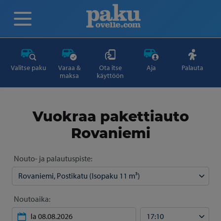
Valitse paku
Varaa &
Ota itse
Aja
Palauta
maksa
käyttöön
Vuokraa pakettiauto
Rovaniemi
Nouto- ja palautuspiste:
Noutoaika: