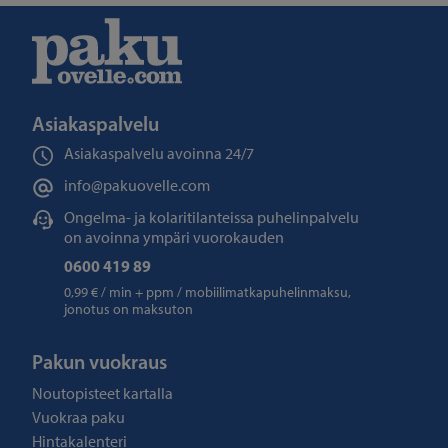
Asiakaspalvelu
Asiakaspalvelu avoinna
24/7
info@pakuovelle.com
Ongelma- ja kolaritilanteissa puhelinpalvelu
on avoinna ympäri vuorokauden
0600 419 89
0,99 € / min + ppm / mobiilimatkapuhelinmaksu,
jonotus on maksuton
Pakun vuokraus
Noutopisteet kartalla
Vuokraa paku
Hintakalenteri