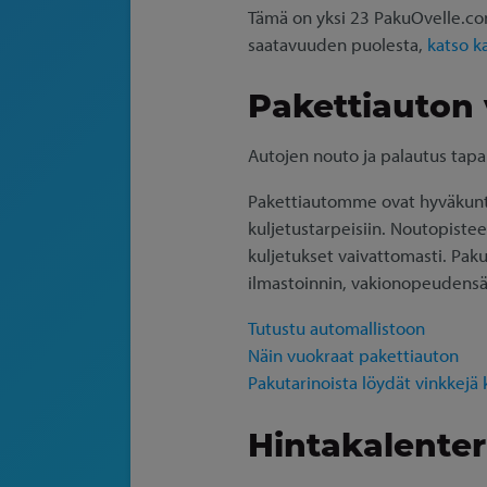
Tämä on yksi 23 PakuOvelle.com
saatavuuden puolesta,
katso k
Pakettiauton
Autojen nouto ja palautus tapa
Pakettiautomme ovat hyväkuntois
kuljetustarpeisiin. Noutopistee
kuljetukset vaivattomasti. Paku
ilmastoinnin, vakionopeudensä
Tutustu automallistoon
Näin vuokraat pakettiauton
Pakutarinoista löydät vinkkejä
Hintakalenteri