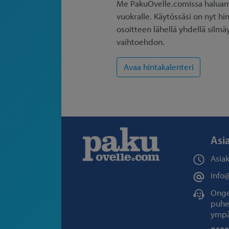
Me PakuOvelle.comissa haluamm
vuokralle. Käytössäsi on nyt hi
osoitteen lähellä yhdellä silmä
vaihtoehdon.
Asi
Asia
info
Ongel
puhe
ympä