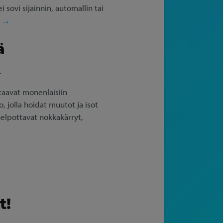
sovi sijainnin, automallin tai
a →
ä
.
staavat monenlaisiin
, jolla hoidat muutot ja isot
helpottavat nokkakärryt,
t!