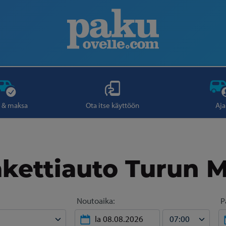
 & maksa
Ota itse käyttöön
Aja
kettiauto Turun M
Noutoaika:
P