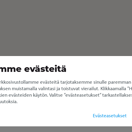
mme evästeitä
kkosivustollamme evästeitä tarjotaksemme sinulle paremman
en muistamalla valintasi ja toistuvat vierailut. Klikkaamalla ”
ien evästeiden käytön. Valitse ”evästeasetukset” tarkastellakses
utoksia.
älä (Isopaku 11 m³)
Evästeasetukset
u