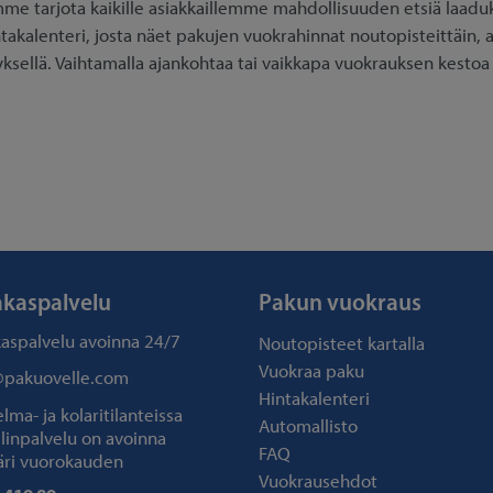
e tarjota kaikille asiakkaillemme mahdollisuuden etsiä laaduk
ntakalenteri, josta näet pakujen vuokrahinnat noutopisteittäin, al
yksellä. Vaihtamalla ajankohtaa tai vaikkapa vuokrauksen kestoa
akaspalvelu
Pakun vuokraus
kaspalvelu avoinna
24/7
Noutopisteet kartalla
Vuokraa paku
@pakuovelle.com
Hintakalenteri
ma- ja kolaritilanteissa
Automallisto
linpalvelu on avoinna
FAQ
ri vuorokauden
Vuokrausehdot