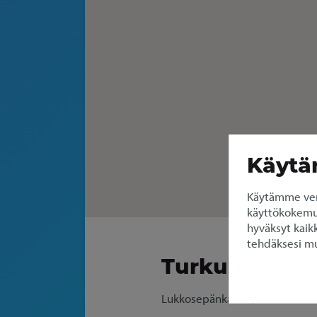
Käytä
Käytämme ver
käyttökokemuks
hyväksyt kaikk
tehdäksesi mu
Turku, Mälikk
Lukkosepänkatu 1, 20320 Turk