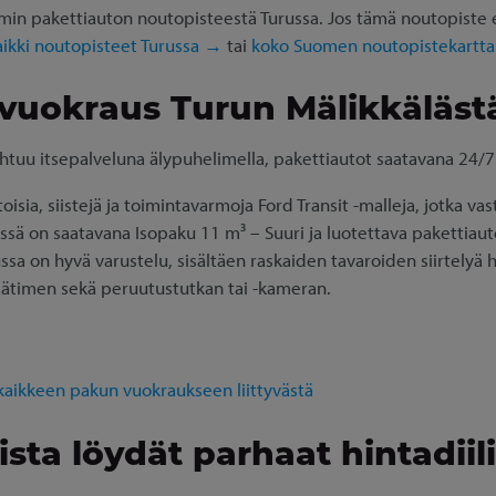
in pakettiauton noutopisteestä Turussa. Jos tämä noutopiste ei 
aikki noutopisteet Turussa →
tai
koko Suomen noutopistekartt
 vuokraus Turun Mälikkäläst
htuu itsepalveluna älypuhelimella, pakettiautot saatavana 24/7
ia, siistejä ja toimintavarmoja Ford Transit -malleja, jotka va
ssä on saatavana Isopaku 11 m³ – Suuri ja luotettava pakettiauto
ssa on hyvä varustelu, sisältäen raskaiden tavaroiden siirtelyä 
ätimen sekä peruutustutkan tai -kameran.
 kaikkeen pakun vuokraukseen liittyvästä
sta löydät parhaat hintadiili