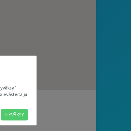
Hyväksy”
i evästeitä ja
HYVÄKSY