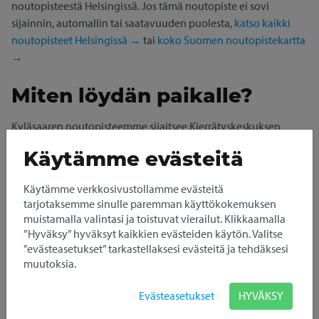
noutopisteestä Helsingissä. Jos tämä noutopiste ei sovi
sijainnin, automallin tai saatavuuden puolesta,
katso kaikki
noutopisteet Helsingissä →
tai
koko Suomen noutopistekartta
→
Miten löydän paikalle?
Kyläsaaren noutopisteemme sijaitsee Kierrätyskeskuksen
sisäänkäynnin yhteydessä.
Käytämme evästeitä
Avaa HSL:n reittiopas
Käytämme verkkosivustollamme evästeitä
Pakettiauton vuokraus
tarjotaksemme sinulle paremman käyttökokemuksen
muistamalla valintasi ja toistuvat vierailut. Klikkaamalla
Helsingistä
”Hyväksy” hyväksyt kaikkien evästeiden käytön. Valitse
”evästeasetukset” tarkastellaksesi evästeitä ja tehdäksesi
muutoksia.
Autojen nouto ja palautus tapahtuu itsepalveluna
älypuhelimella, pakettiautot saatavana 24/7.
Evästeasetukset
HYVÄKSY
Pakettiautomme ovat hyväkuntoisia, siistejä ja