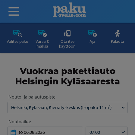
Valitse paku
Varaa &
Ota itse
Aja
Palauta
maksa
käyttöön
Vuokraa pakettiauto
Helsingin Kyläsaaresta
Nouto- ja palautuspiste:
Noutoaika: