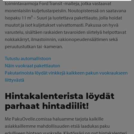
toimintavarmoja Ford Transit -malleja, jotka vastaavat
monenlaisiin kuljetustarpeisiin. Noutopisteessä on saatavana
Isopaku 11 m³ – Suuri ja luotettava pakettiauto, jolla hoidat
muutot ja isot kuljetukset vaivattomasti. Pakussa on hyvä
varustelu, sisältäen raskaiden tavaroiden siirtelyä helpottavat
nokkakärryt, ilmastoinnin, vakionopeudensäätimen sekä
peruutustutkan tai -kameran.
Tutustu automallistoon
Näin vuokraat pakettiauton
Pakutarinoista löydät vinkkejä kaikkeen pakun vuokraukseen
liittyvästä
Hintakalenterista löydät
parhaat hintadiilit!
Me PakuOvelle.comissa haluamme tarjota kaikille
asiakkaillemme mahdollisuuden etsiä laadukas paku
edulliseen hintaan vuokralle. Käytössäsi on nyt hintakalenteri,