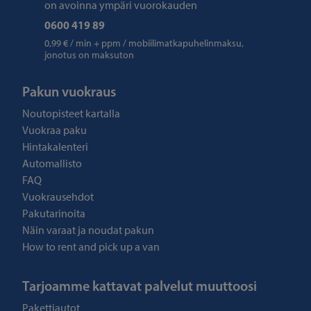
on avoinna ympäri vuorokauden
0600 419 89
0,99 € / min + ppm / mobiilimatkapuhelinmaksu,
jonotus on maksuton
Pakun vuokraus
Noutopisteet kartalla
Vuokraa paku
Hintakalenteri
Automallisto
FAQ
Vuokrausehdot
Pakutarinoita
Näin varaat ja noudat pakun
How to rent and pick up a van
Tarjoamme kattavat palvelut muuttoosi
Pakettiautot