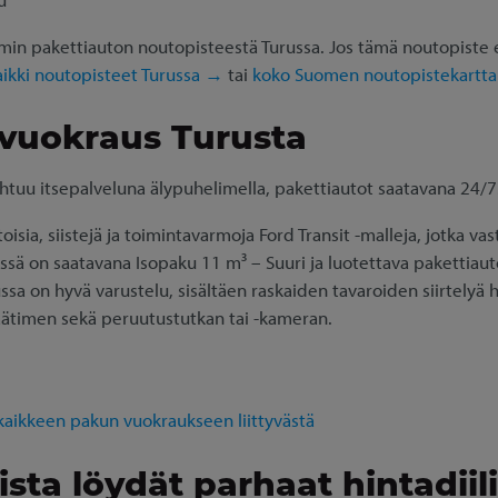
in pakettiauton noutopisteestä Turussa. Jos tämä noutopiste ei 
aikki noutopisteet Turussa →
tai
koko Suomen noutopistekartt
 vuokraus Turusta
htuu itsepalveluna älypuhelimella, pakettiautot saatavana 24/7
ia, siistejä ja toimintavarmoja Ford Transit -malleja, jotka va
ssä on saatavana Isopaku 11 m³ – Suuri ja luotettava pakettiauto
ssa on hyvä varustelu, sisältäen raskaiden tavaroiden siirtelyä 
ätimen sekä peruutustutkan tai -kameran.
 kaikkeen pakun vuokraukseen liittyvästä
sta löydät parhaat hintadiili