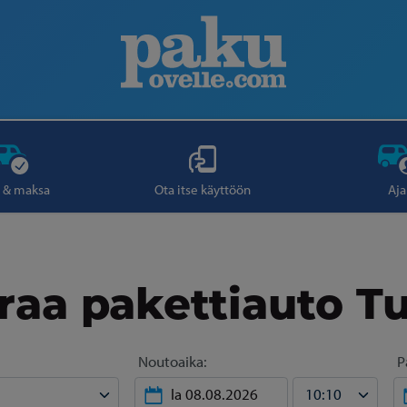
 & maksa
Ota itse käyttöön
Aja
aa pakettiauto T
Noutoaika:
P