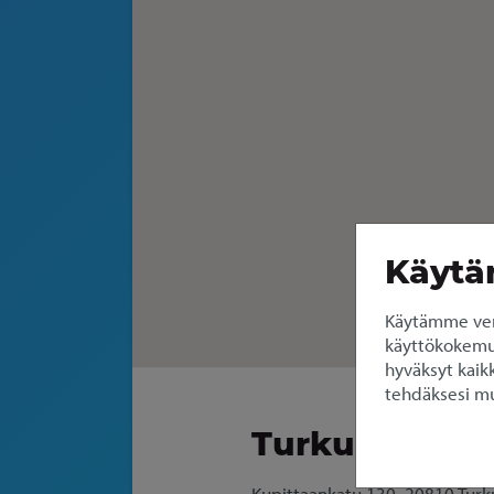
Käytä
Käytämme ver
käyttökokemuks
hyväksyt kaikk
tehdäksesi mu
Turku, Kupitt
Kupittaankatu 130, 20810 Turk