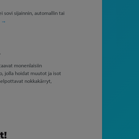
sovi sijainnin, automallin tai
a →
.
staavat monenlaisiin
, jolla hoidat muutot ja isot
helpottavat nokkakärryt,
t!