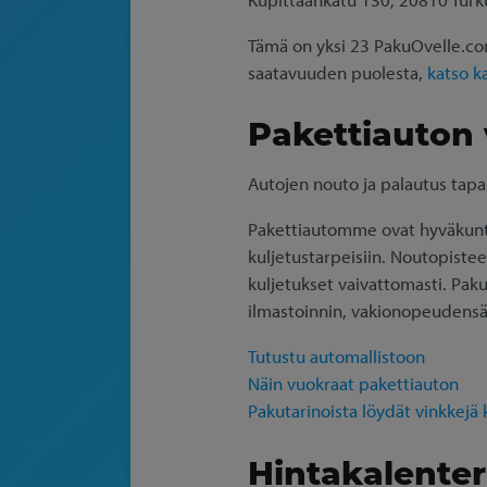
Tämä on yksi 23 PakuOvelle.com
saatavuuden puolesta,
katso k
Pakettiauton
Autojen nouto ja palautus tapa
Pakettiautomme ovat hyväkuntois
kuljetustarpeisiin. Noutopistee
kuljetukset vaivattomasti. Paku
ilmastoinnin, vakionopeudensä
Tutustu automallistoon
Näin vuokraat pakettiauton
Pakutarinoista löydät vinkkejä
Hintakalenteri