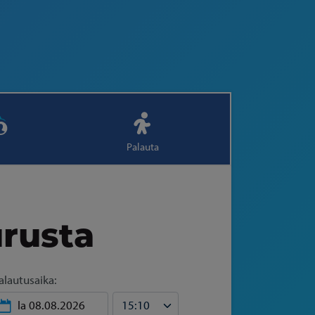
Palauta
urusta
alautusaika: