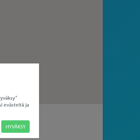
Hyväksy”
i evästeitä ja
HYVÄKSY