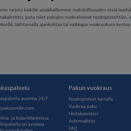
e tarjota kaikille asiakkaillemme mahdollisuuden etsiä laaduk
ntakalenteri, josta näet pakujen vuokrahinnat noutopisteittäin, al
yksellä. Vaihtamalla ajankohtaa tai vaikkapa vuokrauksen kestoa
akaspalvelu
Pakun vuokraus
kaspalvelu avoinna
24/7
Noutopisteet kartalla
Vuokraa paku
@pakuovelle.com
Hintakalenteri
ma- ja kolaritilanteissa
Automallisto
linpalvelu on avoinna
FAQ
ri vuorokauden