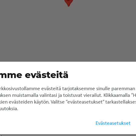
mme evästeitä
kkosivustollamme evästeitä tarjotaksemme sinulle paremman
en muistamalla valintasi ja toistuvat vierailut. Klikkaamalla ”
ien evästeiden käytön. Valitse ”evästeasetukset” tarkastellakses
utoksia.
aankatu (Isopaku 11 m³)
Evästeasetukset
u