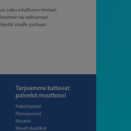
as paku edulliseen hintaan
ueittain tai valitsemasi
 löydät sinulle parhaan
Tarjoamme kattavat
palvelut muuttoosi
Pakettiautot
Pienvarastot
Muutot
Muuttolaatikot