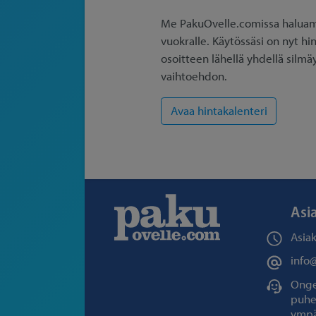
Me PakuOvelle.comissa haluamm
vuokralle. Käytössäsi on nyt hi
osoitteen lähellä yhdellä silmä
vaihtoehdon.
Asi
Asia
info
Ongel
puhe
ympä