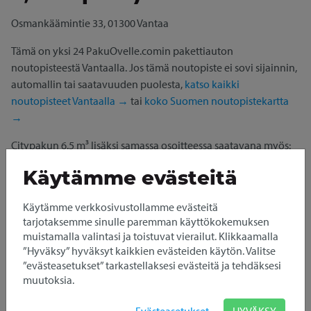
Osmankäämintie 33, 01300 Vantaa
Tämä on yksi 24 PakuOvelle.comin pakettiauton
noutopisteestä Vantaalla. Jos tämä noutopiste ei sovi sijainnin,
automallin tai saatavuuden puolesta,
katso kaikki
noutopisteet Vantaalla →
tai
koko Suomen noutopistekartta
→
Citypakun 6,5 m³ lisäksi samassa osoitteessa saatavana myös:
Pikkupaku 1,5 m³
Käytämme evästeitä
Avaa HSL:n reittiopas
Käytämme verkkosivustollamme evästeitä
Pakettiauton vuokraus
tarjotaksemme sinulle paremman käyttökokemuksen
muistamalla valintasi ja toistuvat vierailut. Klikkaamalla
Vantaan
”Hyväksy” hyväksyt kaikkien evästeiden käytön. Valitse
”evästeasetukset” tarkastellaksesi evästeitä ja tehdäksesi
Osmankäämentiestä
muutoksia.
Autojen nouto ja palautus tapahtuu itsepalveluna