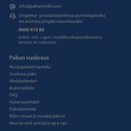
info@pakuovelle.com
Ongelma- ja kolaritilanteissa puhelinpalvelu
on avoinna ympäri vuorokauden
0600 419 89
0,99 € / min + ppm / mobiilimatkapuhelinmaksu,
jonotus on maksuton
Pakun vuokraus
Noutopisteet kartalla
Vuokraa paku
Hintakalenteri
Automallisto
FAQ
Vuokrausehdot
Pakutarinoita
Näin varaat ja noudat pakun
How to rent and pick up a van