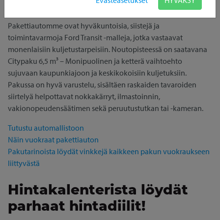
Evästeasetukset
HYVÄKSY
älypuhelimella, pakettiautot saatavana 24/7.
Pakettiautomme ovat hyväkuntoisia, siistejä ja
toimintavarmoja Ford Transit -malleja, jotka vastaavat
monenlaisiin kuljetustarpeisiin. Noutopisteessä on saatavana
Citypaku 6,5 m³ – Monipuolinen ja ketterä vaihtoehto
sujuvaan kaupunkiajoon ja keskikokoisiin kuljetuksiin.
Pakussa on hyvä varustelu, sisältäen raskaiden tavaroiden
siirtelyä helpottavat nokkakärryt, ilmastoinnin,
vakionopeudensäätimen sekä peruutustutkan tai -kameran.
Tutustu automallistoon
Näin vuokraat pakettiauton
Pakutarinoista löydät vinkkejä kaikkeen pakun vuokraukseen
liittyvästä
Hintakalenterista löydät
parhaat hintadiilit!