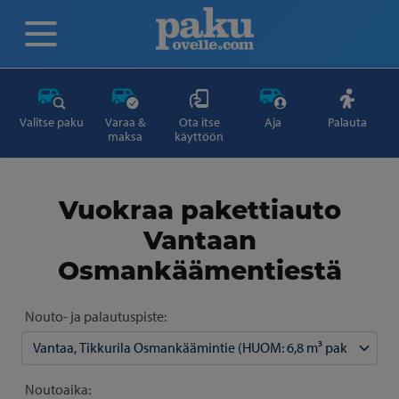
Valitse paku
Varaa &
Ota itse
Aja
Palauta
maksa
käyttöön
Vuokraa pakettiauto
Vantaan
Osmankäämentiestä
Nouto- ja palautuspiste:
Noutoaika: