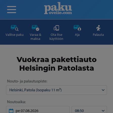
Valitse paku
Varaa &
Ota itse
Aja
Palauta
maksa
käyttöön
Vuokraa pakettiauto
Helsingin Patolasta
Nouto- ja palautuspiste:
Noutoaika: