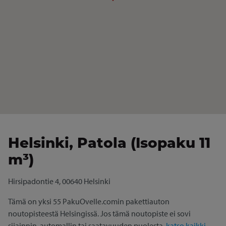
Helsinki, Patola (Isopaku 11
m³)
Hirsipadontie 4, 00640 Helsinki
Tämä on yksi 55 PakuOvelle.comin pakettiauton
noutopisteestä Helsingissä. Jos tämä noutopiste ei sovi
sijainnin, automallin tai saatavuuden puolesta,
katso kaikki