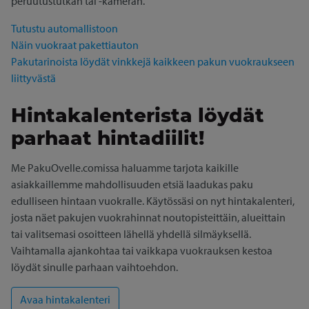
peruutustutkan tai -kameran.
Tutustu automallistoon
Näin vuokraat pakettiauton
Pakutarinoista löydät vinkkejä kaikkeen pakun vuokraukseen
liittyvästä
Hintakalenterista löydät
parhaat hintadiilit!
Me PakuOvelle.comissa haluamme tarjota kaikille
asiakkaillemme mahdollisuuden etsiä laadukas paku
edulliseen hintaan vuokralle. Käytössäsi on nyt hintakalenteri,
josta näet pakujen vuokrahinnat noutopisteittäin, alueittain
tai valitsemasi osoitteen lähellä yhdellä silmäyksellä.
Vaihtamalla ajankohtaa tai vaikkapa vuokrauksen kestoa
löydät sinulle parhaan vaihtoehdon.