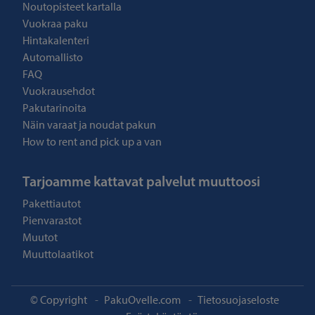
Noutopisteet kartalla
Vuokraa paku
Hintakalenteri
Automallisto
FAQ
Vuokrausehdot
Pakutarinoita
Näin varaat ja noudat pakun
How to rent and pick up a van
Tarjoamme kattavat palvelut muuttoosi
Pakettiautot
Pienvarastot
Muutot
Muuttolaatikot
© Copyright
-
PakuOvelle.com
-
Tietosuojaseloste