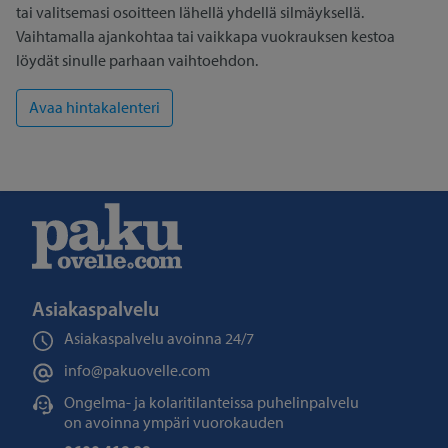
tai valitsemasi osoitteen lähellä yhdellä silmäyksellä.
Vaihtamalla ajankohtaa tai vaikkapa vuokrauksen kestoa
löydät sinulle parhaan vaihtoehdon.
Asiakaspalvelu
Asiakaspalvelu avoinna
24/7
info@pakuovelle.com
Ongelma- ja kolaritilanteissa puhelinpalvelu
on avoinna ympäri vuorokauden