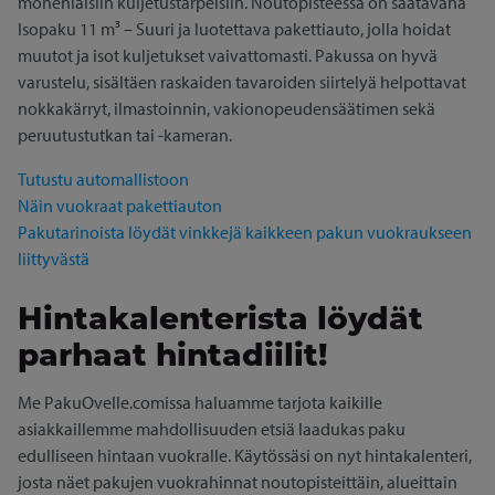
monenlaisiin kuljetustarpeisiin. Noutopisteessä on saatavana
Isopaku 11 m³ – Suuri ja luotettava pakettiauto, jolla hoidat
muutot ja isot kuljetukset vaivattomasti. Pakussa on hyvä
varustelu, sisältäen raskaiden tavaroiden siirtelyä helpottavat
nokkakärryt, ilmastoinnin, vakionopeudensäätimen sekä
peruutustutkan tai -kameran.
Tutustu automallistoon
Näin vuokraat pakettiauton
Pakutarinoista löydät vinkkejä kaikkeen pakun vuokraukseen
liittyvästä
Hintakalenterista löydät
parhaat hintadiilit!
Me PakuOvelle.comissa haluamme tarjota kaikille
asiakkaillemme mahdollisuuden etsiä laadukas paku
edulliseen hintaan vuokralle. Käytössäsi on nyt hintakalenteri,
josta näet pakujen vuokrahinnat noutopisteittäin, alueittain