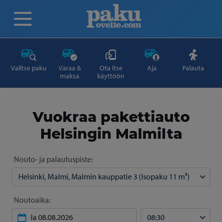
Valitse paku
Varaa &
Ota itse
Aja
Palauta
maksa
käyttöön
Vuokraa pakettiauto
Helsingin Malmilta
Nouto- ja palautuspiste:
Noutoaika: