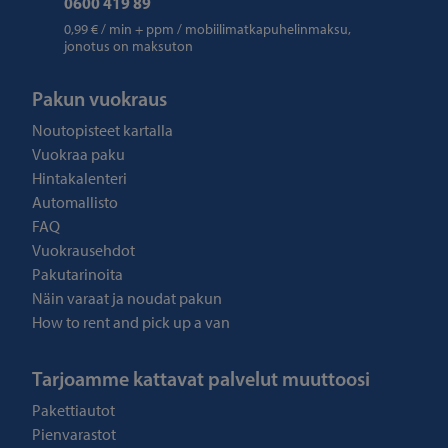
0600 419 89
0,99 € / min + ppm / mobiilimatkapuhelinmaksu,
jonotus on maksuton
Pakun vuokraus
Noutopisteet kartalla
Vuokraa paku
Hintakalenteri
Automallisto
FAQ
Vuokrausehdot
Pakutarinoita
Näin varaat ja noudat pakun
How to rent and pick up a van
Tarjoamme kattavat palvelut muuttoosi
Pakettiautot
Pienvarastot