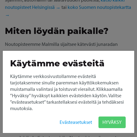
noutopisteet Helsingissä →
tai
koko Suomen noutopistekartta
→
Miten löydän paikalle?
Noutopisteemme Malmilla sijaitsee kätevästi junaradan
varressa.
Käytämme evästeitä
Avaa HSL:n reittiopas
Käytämme verkkosivustollamme evästeitä
Pakettiauton vuokraus
tarjotaksemme sinulle paremman käyttökokemuksen
Helsingistä
muistamalla valintasi ja toistuvat vierailut. Klikkaamalla
”Hyväksy” hyväksyt kaikkien evästeiden käytön. Valitse
”evästeasetukset” tarkastellaksesi evästeitä ja tehdäksesi
Autojen nouto ja palautus tapahtuu itsepalveluna
muutoksia.
älypuhelimella, pakettiautot saatavana 24/7.
Evästeasetukset
HYVÄKSY
Pakettiautomme ovat hyväkuntoisia, siistejä ja
toimintavarmoja Ford Transit -malleja, jotka vastaavat