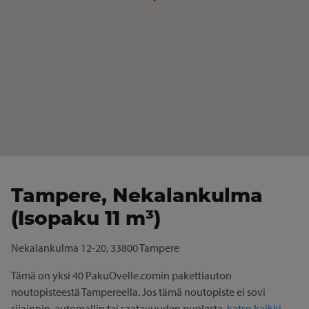
Tampere, Nekalankulma
(Isopaku 11 m³)
Nekalankulma 12-20, 33800 Tampere
Tämä on yksi 40 PakuOvelle.comin pakettiauton
noutopisteestä Tampereella. Jos tämä noutopiste ei sovi
sijainnin, automallin tai saatavuuden puolesta,
katso kaikki