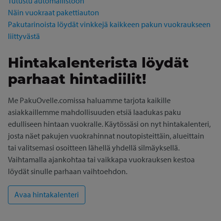
Tutustu automallistoon
Näin vuokraat pakettiauton
Pakutarinoista löydät vinkkejä kaikkeen pakun vuokraukseen
liittyvästä
Hintakalenterista löydät
parhaat hintadiilit!
Me PakuOvelle.comissa haluamme tarjota kaikille
asiakkaillemme mahdollisuuden etsiä laadukas paku
edulliseen hintaan vuokralle. Käytössäsi on nyt hintakalenteri,
josta näet pakujen vuokrahinnat noutopisteittäin, alueittain
tai valitsemasi osoitteen lähellä yhdellä silmäyksellä.
Vaihtamalla ajankohtaa tai vaikkapa vuokrauksen kestoa
löydät sinulle parhaan vaihtoehdon.