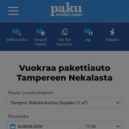
Valitse paku
Varaa &
Ota itse
Aja
Palauta
maksa
käyttöön
Vuokraa pakettiauto
Tampereen Nekalasta
Nouto- ja palautuspiste:
Noutoaika: