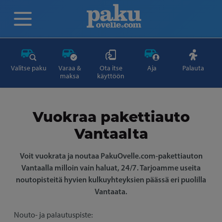
Valitse paku
Varaa &
Ota itse
Aja
Palauta
maksa
käyttöön
Vuokraa pakettiauto
Vantaalta
Voit vuokrata ja noutaa PakuOvelle.com-pakettiauton
Vantaalla milloin vain haluat, 24/7. Tarjoamme useita
noutopisteitä hyvien kulkuyhteyksien päässä eri puolilla
Vantaata.
Nouto- ja palautuspiste: