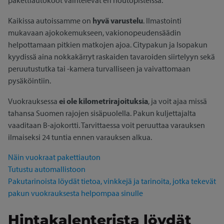
pakettiautokoot vaihtelevat eri noutopisteissä.
hyvä varustelu
Kaikissa autoissamme on
. Ilmastointi
mukavaan ajokokemukseen, vakionopeudensäädin
helpottamaan pitkien matkojen ajoa. Citypakun ja Isopakun
kyydissä aina nokkakärryt raskaiden tavaroiden siirtelyyn sekä
peruutustutka tai -kamera turvalliseen ja vaivattomaan
pysäköintiin.
ei ole kilometrirajoituksia
Vuokrauksessa
, ja voit ajaa missä
tahansa Suomen rajojen sisäpuolella. Pakun kuljettajalta
vaaditaan B-ajokortti. Tarvittaessa voit peruuttaa varauksen
ilmaiseksi 24 tuntia ennen varauksen alkua.
Näin vuokraat pakettiauton
Tutustu automallistoon
Pakutarinoista löydät tietoa, vinkkejä ja tarinoita, jotka tekevät
pakun vuokrauksesta helpompaa sinulle
Hintakalenterista löydät