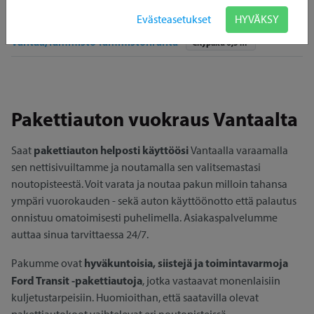
Vantaa, Ylästö
Isopaku 11 m³
Evästeasetukset
HYVÄKSY
Vantaa,Tammisto Tammistonranta
Citypaku 6,5 m³
Pakettiauton vuokraus Vantaalta
pakettiauton helposti käyttöösi
Saat
Vantaalla varaamalla
sen nettisivuiltamme ja noutamalla sen valitsemastasi
noutopisteestä. Voit varata ja noutaa pakun milloin tahansa
ympäri vuorokauden - sekä auton käyttöönotto että palautus
onnistuu omatoimisesti puhelimella. Asiakaspalvelumme
auttaa sinua tarvittaessa 24/7.
hyväkuntoisia, siistejä ja toimintavarmoja
Pakumme ovat
Ford Transit -pakettiautoja
, jotka vastaavat monenlaisiin
kuljetustarpeisiin. Huomioithan, että saatavilla olevat