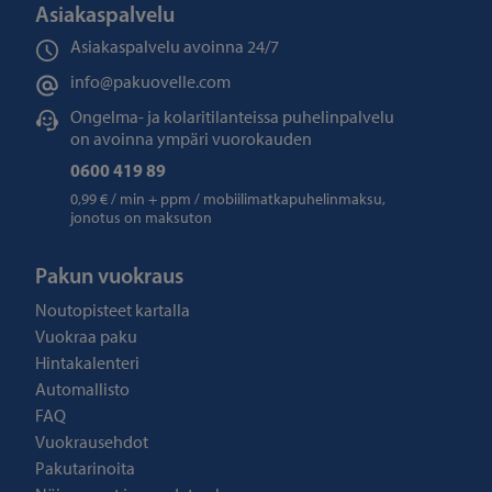
Asiakaspalvelu
Asiakaspalvelu avoinna
24/7
info@pakuovelle.com
Ongelma- ja kolaritilanteissa puhelinpalvelu
on avoinna ympäri vuorokauden
0600 419 89
0,99 € / min + ppm / mobiilimatkapuhelinmaksu,
jonotus on maksuton
Pakun vuokraus
Noutopisteet kartalla
Vuokraa paku
Hintakalenteri
Automallisto
FAQ
Vuokrausehdot
Pakutarinoita