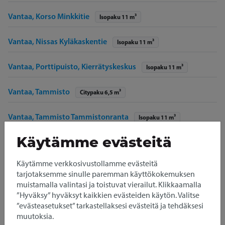
Vantaa, Korso Minkkitie
Isopaku 11 m³
Vantaa, Nissas Kyläkaskentie
Isopaku 11 m³
Vantaa, Porttipuisto, Kierrätyskeskus
Isopaku 11 m³
Vantaa, Tammisto
Citypaku 6,5 m³
Vantaa, Tammisto Tammistonranta
Isopaku 11 m³
Käytämme evästeitä
Vantaa, Tikkurila Heureka
Isopaku 11 m³
Käytämme verkkosivustollamme evästeitä
Vantaa, Tikkurila Osmankäämintie
tarjotaksemme sinulle paremman käyttökokemuksen
Citypaku 6,5 m³
Pikkupaku 1,5 m³
muistamalla valintasi ja toistuvat vierailut. Klikkaamalla
”Hyväksy” hyväksyt kaikkien evästeiden käytön. Valitse
Vantaa, Varisto, Cityvarasto
”evästeasetukset” tarkastellaksesi evästeitä ja tehdäksesi
Isopaku 11 m³
muutoksia.