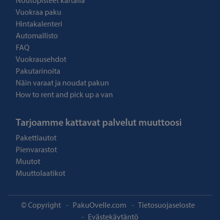
Noutopisteet kartalla
Vuokraa paku
Hintakalenteri
Automallisto
FAQ
Vuokrausehdot
Pakutarinoita
Näin varaat ja noudat pakun
How to rent and pick up a van
Tarjoamme kattavat palvelut muuttoosi
Pakettiautot
Pienvarastot
Muutot
Muuttolaatikot
© Copyright
-
PakuOvelle.com
-
Tietosuojaseloste
-
Evästekäytäntö