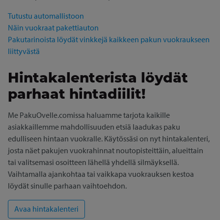
Tutustu automallistoon
Näin vuokraat pakettiauton
Pakutarinoista löydät vinkkejä kaikkeen pakun vuokraukseen
liittyvästä
Hintakalenterista löydät
parhaat hintadiilit!
Me PakuOvelle.comissa haluamme tarjota kaikille
asiakkaillemme mahdollisuuden etsiä laadukas paku
edulliseen hintaan vuokralle. Käytössäsi on nyt hintakalenteri,
josta näet pakujen vuokrahinnat noutopisteittäin, alueittain
tai valitsemasi osoitteen lähellä yhdellä silmäyksellä.
Vaihtamalla ajankohtaa tai vaikkapa vuokrauksen kestoa
löydät sinulle parhaan vaihtoehdon.