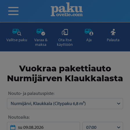
Valitse paku
Varaa &
Ota itse
Aja
Palauta
maksa
käyttöön
Vuokraa pakettiauto
Nurmijärven Klaukkalasta
Nouto- ja palautuspiste:
Noutoaika: