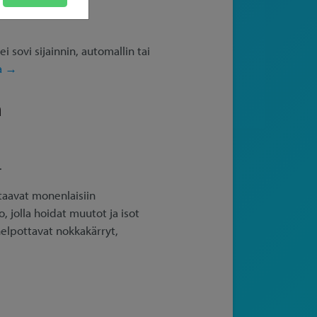
sovi sijainnin, automallin tai
a →
a
.
staavat monenlaisiin
, jolla hoidat muutot ja isot
helpottavat nokkakärryt,