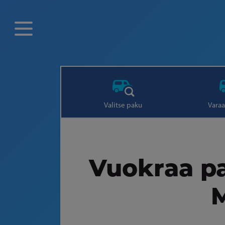
Valitse paku
Varaa
Vuokraa pa
M