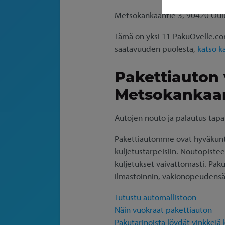
Metsokankaantie 3, 90420 Oul
Tämä on yksi 11 PakuOvelle.com
saatavuuden puolesta,
katso k
Pakettiauton
Metsokankaan
Autojen nouto ja palautus tapa
Pakettiautomme ovat hyväkuntois
kuljetustarpeisiin. Noutopistee
kuljetukset vaivattomasti. Paku
ilmastoinnin, vakionopeudensä
Tutustu automallistoon
Näin vuokraat pakettiauton
Pakutarinoista löydät vinkkejä