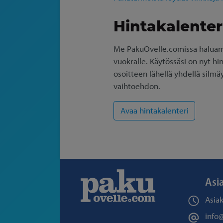
Hintakalenteri
Me PakuOvelle.comissa haluamm
vuokralle. Käytössäsi on nyt hi
osoitteen lähellä yhdellä silmä
vaihtoehdon.
Asi
Asia
info