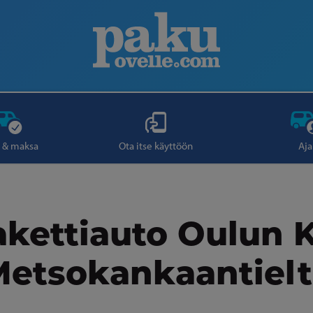
 & maksa
Ota itse käyttöön
Aja
kettiauto Oulun 
etsokankaantielt