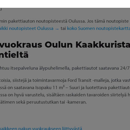
u
in pakettiauton noutopisteestä Oulussa. Jos tämä noutopiste ei 
aikki noutopisteet Oulussa →
tai
koko Suomen noutopistekartt
 vuokraus Oulun Kaakkurist
tieltä
htuu itsepalveluna älypuhelimella, pakettiautot saatavana 24/7
ia, siistejä ja toimintavarmoja Ford Transit -malleja, jotka va
ssä on saatavana Isopaku 11 m³ – Suuri ja luotettava pakettiauto
ssa on hyvä varustelu, sisältäen raskaiden tavaroiden siirtelyä 
ätimen sekä peruutustutkan tai -kameran.
 kaikkeen pakun vuokraukseen liittyvästä