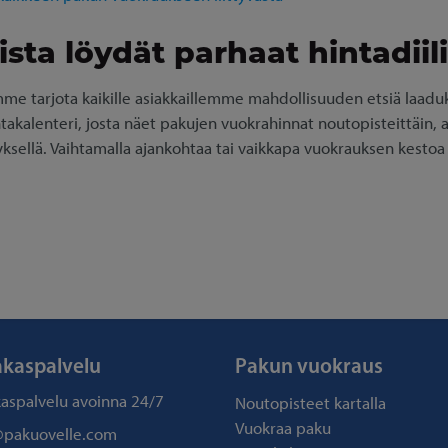
sta löydät parhaat hintadiili
e tarjota kaikille asiakkaillemme mahdollisuuden etsiä laaduk
ntakalenteri, josta näet pakujen vuokrahinnat noutopisteittäin, al
yksellä. Vaihtamalla ajankohtaa tai vaikkapa vuokrauksen kestoa
akaspalvelu
Pakun vuokraus
kaspalvelu avoinna
24/7
Noutopisteet kartalla
Vuokraa paku
@pakuovelle.com