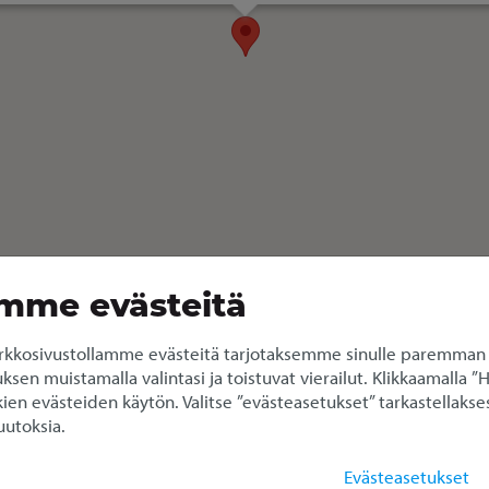
mme evästeitä
kkosivustollamme evästeitä tarjotaksemme sinulle paremman
en muistamalla valintasi ja toistuvat vierailut. Klikkaamalla ”
ien evästeiden käytön. Valitse ”evästeasetukset” tarkastellakses
utoksia.
i Metsokankaantie (Isopaku 
Evästeasetukset