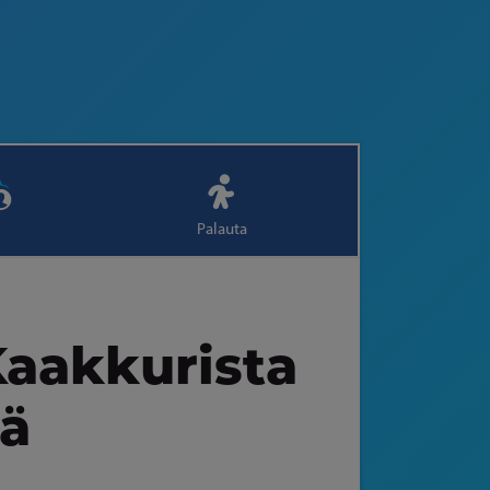
Palauta
Kaakkurista
ä