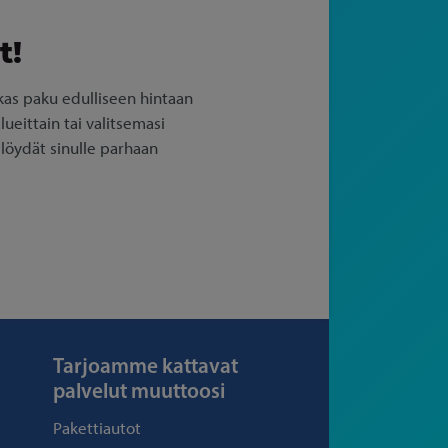
t!
as paku edulliseen hintaan
ueittain tai valitsemasi
 löydät sinulle parhaan
Tarjoamme kattavat
palvelut muuttoosi
Pakettiautot