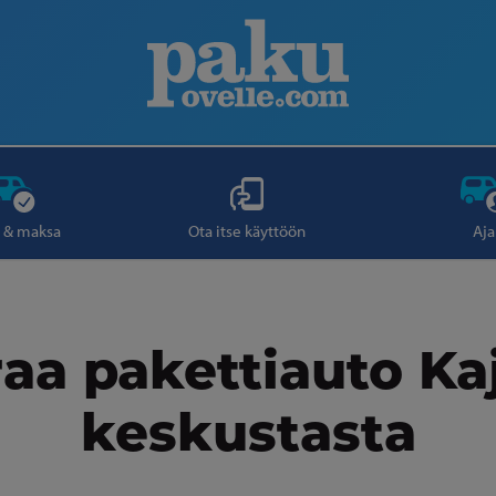
 & maksa
Ota itse käyttöön
Aja
aa pakettiauto Ka
keskustasta