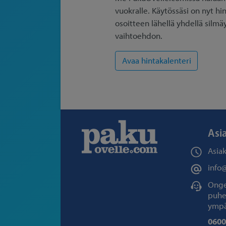
vuokralle. Käytössäsi on nyt hi
osoitteen lähellä yhdellä silmä
vaihtoehdon.
Asi
Asia
info
Ongel
puhe
ympä
0600