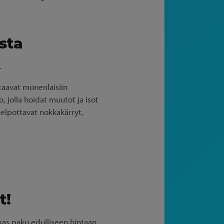
sta
.
staavat monenlaisiin
, jolla hoidat muutot ja isot
helpottavat nokkakärryt,
t!
as paku edulliseen hintaan