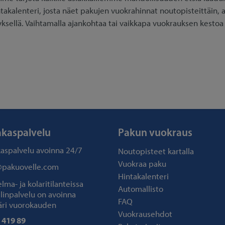
ntakalenteri, josta näet pakujen vuokrahinnat noutopisteittäin, al
yksellä. Vaihtamalla ajankohtaa tai vaikkapa vuokrauksen kestoa
akaspalvelu
Pakun vuokraus
kaspalvelu avoinna
24/7
Noutopisteet kartalla
Vuokraa paku
@pakuovelle.com
Hintakalenteri
ma- ja kolaritilanteissa
Automallisto
linpalvelu on avoinna
FAQ
ri vuorokauden
Vuokrausehdot
 419 89