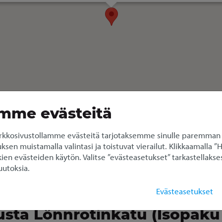
mme evästeitä
kkosivustollamme evästeitä tarjotaksemme sinulle paremman
en muistamalla valintasi ja toistuvat vierailut. Klikkaamalla ”
ien evästeiden käytön. Valitse ”evästeasetukset” tarkastellakses
utoksia.
Evästeasetukset
usta Lönnrotinkatu (Isopaku 