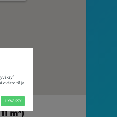
Hyväksy”
i evästeitä ja
HYVÄKSY
11 m³)