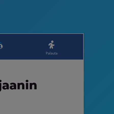
Palauta
jaanin