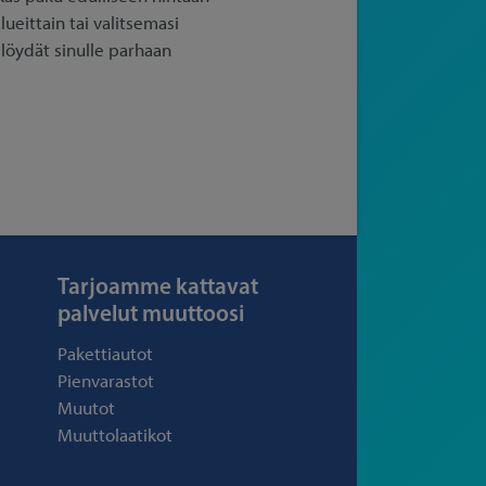
ueittain tai valitsemasi
 löydät sinulle parhaan
Tarjoamme kattavat
palvelut muuttoosi
Pakettiautot
Pienvarastot
Muutot
Muuttolaatikot