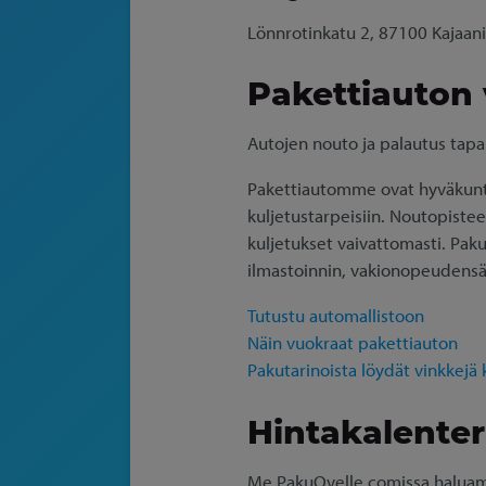
Lönnrotinkatu 2, 87100 Kajaani
Pakettiauton
Autojen nouto ja palautus tapa
Pakettiautomme ovat hyväkuntois
kuljetustarpeisiin. Noutopistee
kuljetukset vaivattomasti. Paku
ilmastoinnin, vakionopeudensä
Tutustu automallistoon
Näin vuokraat pakettiauton
Pakutarinoista löydät vinkkejä
Hintakalenteri
Me PakuOvelle.comissa haluamm