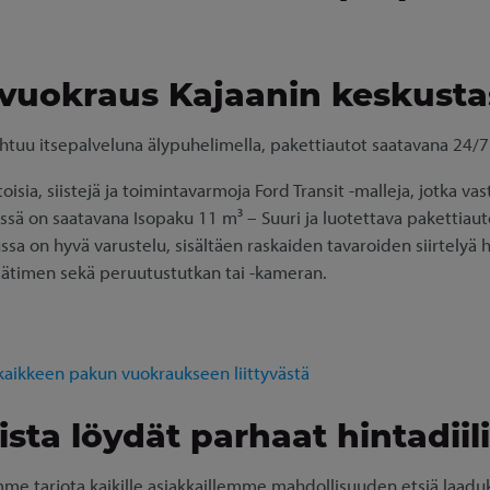
 vuokraus Kajaanin keskusta
htuu itsepalveluna älypuhelimella, pakettiautot saatavana 24/7
ia, siistejä ja toimintavarmoja Ford Transit -malleja, jotka va
ssä on saatavana Isopaku 11 m³ – Suuri ja luotettava pakettiauto
ssa on hyvä varustelu, sisältäen raskaiden tavaroiden siirtelyä 
ätimen sekä peruutustutkan tai -kameran.
 kaikkeen pakun vuokraukseen liittyvästä
sta löydät parhaat hintadiili
e tarjota kaikille asiakkaillemme mahdollisuuden etsiä laaduk