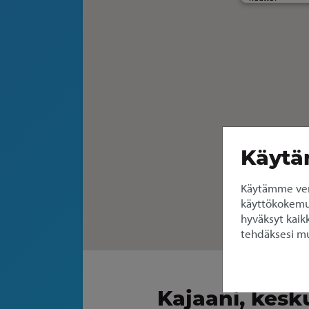
Käytä
Käytämme ver
käyttökokemuks
hyväksyt kaikk
tehdäksesi mu
Kajaani, kesk