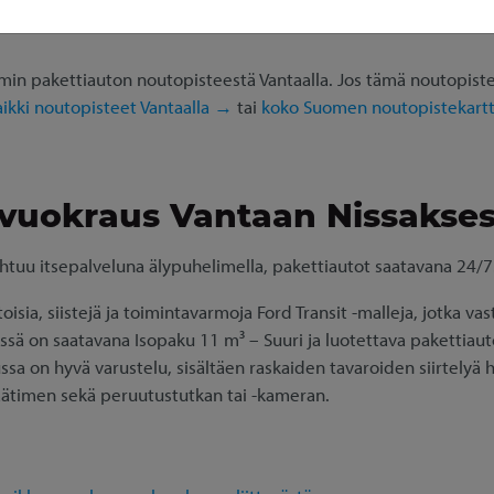
n pakettiauton noutopisteestä Vantaalla. Jos tämä noutopiste ei
aikki noutopisteet Vantaalla →
tai
koko Suomen noutopistekart
 vuokraus Vantaan Nissakses
htuu itsepalveluna älypuhelimella, pakettiautot saatavana 24/7
ia, siistejä ja toimintavarmoja Ford Transit -malleja, jotka va
ssä on saatavana Isopaku 11 m³ – Suuri ja luotettava pakettiauto
ssa on hyvä varustelu, sisältäen raskaiden tavaroiden siirtelyä 
ätimen sekä peruutustutkan tai -kameran.