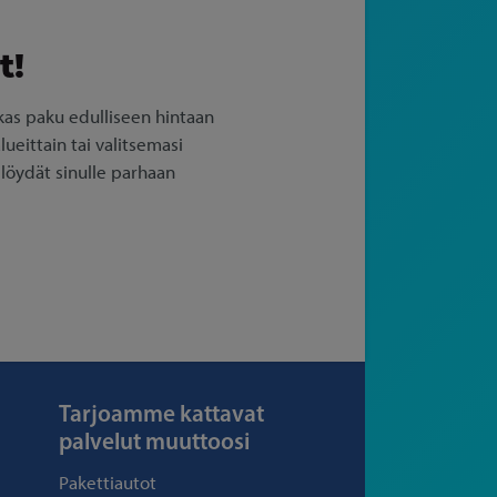
t!
as paku edulliseen hintaan
ueittain tai valitsemasi
 löydät sinulle parhaan
Tarjoamme kattavat
palvelut muuttoosi
Pakettiautot