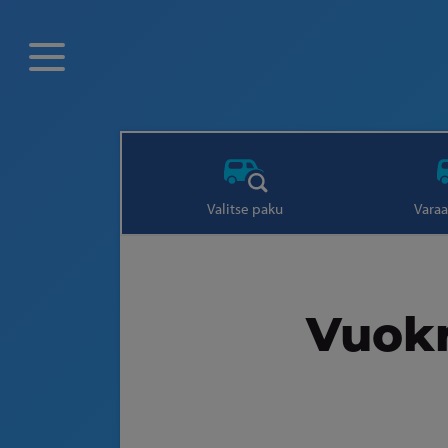
Valitse paku
Varaa
Vuokr