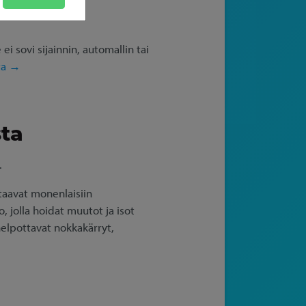
 sovi sijainnin, automallin tai
ta →
ta
.
staavat monenlaisiin
, jolla hoidat muutot ja isot
helpottavat nokkakärryt,