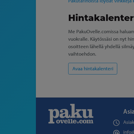
Pakutarinoista löydät vinkkejä
Hintakalenteri
Me PakuOvelle.comissa haluamm
vuokralle. Käytössäsi on nyt hi
osoitteen lähellä yhdellä silmä
vaihtoehdon.
Asi
Asia
info