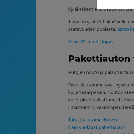
Kyläkaskentie 8, 01200 Vantaa
Tämä on yksi 24 PakuOvelle.comi
saatavuuden puolesta,
katso k
Avaa HSL:n reittiopas
Pakettiauton
Autojen nouto ja palautus tapa
Pakettiautomme ovat hyväkuntois
kuljetustarpeisiin. Noutopistee
kuljetukset vaivattomasti. Paku
ilmastoinnin, vakionopeudensä
Tutustu automallistoon
Näin vuokraat pakettiauton