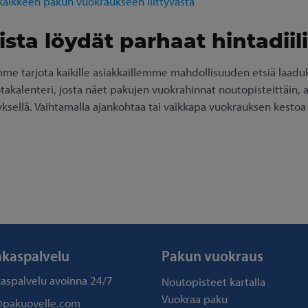
 kaikkeen pakun vuokraukseen liittyvästä
sta löydät parhaat hintadiili
e tarjota kaikille asiakkaillemme mahdollisuuden etsiä laaduk
ntakalenteri, josta näet pakujen vuokrahinnat noutopisteittäin, al
yksellä. Vaihtamalla ajankohtaa tai vaikkapa vuokrauksen kestoa
akaspalvelu
Pakun vuokraus
kaspalvelu avoinna
24/7
Noutopisteet kartalla
Vuokraa paku
@pakuovelle.com