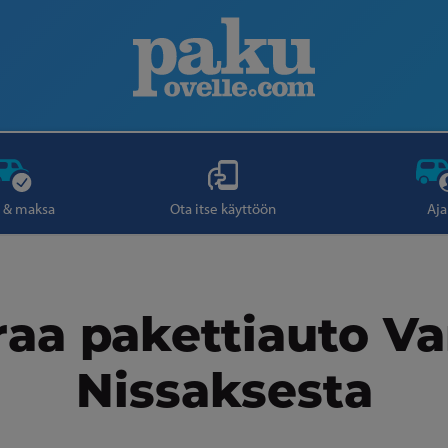
 & maksa
Ota itse käyttöön
Aja
aa pakettiauto V
Nissaksesta