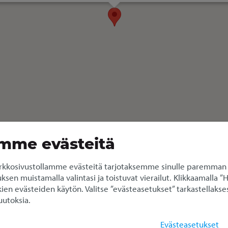
mme evästeitä
kkosivustollamme evästeitä tarjotaksemme sinulle paremman
en muistamalla valintasi ja toistuvat vierailut. Klikkaamalla ”
ien evästeiden käytön. Valitse ”evästeasetukset” tarkastellakses
utoksia.
s Kyläkaskentie (Isopaku 11 
Evästeasetukset