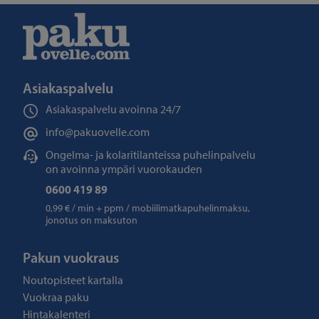
Asiakaspalvelu
Asiakaspalvelu avoinna
24/7
info@pakuovelle.com
Ongelma- ja kolaritilanteissa puhelinpalvelu
on avoinna ympäri vuorokauden
0600 419 89
0,99 € / min + ppm / mobiilimatkapuhelinmaksu,
jonotus on maksuton
Pakun vuokraus
Noutopisteet kartalla
Vuokraa paku
Hintakalenteri