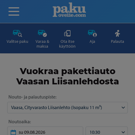
Valitse paku
Varaa &
Ota itse
Aja
Palauta
maksa
käyttöön
Vuokraa pakettiauto
Vaasan Liisanlehdosta
Nouto- ja palautuspiste:
Noutoaika: