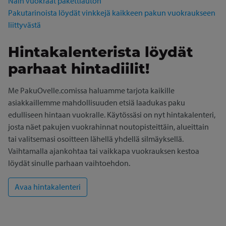
Näin vuokraat pakettiauton
Pakutarinoista löydät vinkkejä kaikkeen pakun vuokraukseen
liittyvästä
Hintakalenterista löydät
parhaat hintadiilit!
Me PakuOvelle.comissa haluamme tarjota kaikille
asiakkaillemme mahdollisuuden etsiä laadukas paku
edulliseen hintaan vuokralle. Käytössäsi on nyt hintakalenteri,
josta näet pakujen vuokrahinnat noutopisteittäin, alueittain
tai valitsemasi osoitteen lähellä yhdellä silmäyksellä.
Vaihtamalla ajankohtaa tai vaikkapa vuokrauksen kestoa
löydät sinulle parhaan vaihtoehdon.