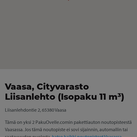
Vaasa, Cityvarasto
Liisanlehto (Isopaku 11 m³)
Liisanlehdontie 2, 65380 Vaasa
Tämä on yksi 2 PakuOvelle.comin pakettiauton noutopisteestä
Vaasassa. Jos tämä noutopiste ei sovi sijainnin, automallin tai
saatavuuden puolesta,
katso kaikki noutopisteet Vaasassa →