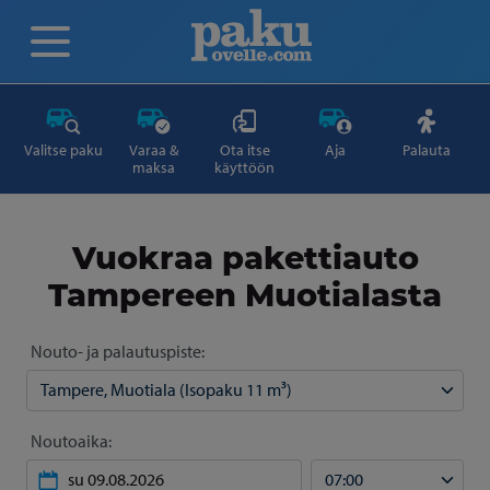
Valitse paku
Varaa &
Ota itse
Aja
Palauta
maksa
käyttöön
Vuokraa pakettiauto
Tampereen Muotialasta
Nouto- ja palautuspiste:
Noutoaika: