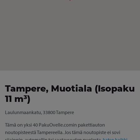
Tampere, Muotiala (Isopaku
11 m³)
Laulunmaankatu, 33800 Tampere
Tämä on yksi 40 PakuOvelle.comin pakettiauton
noutopisteestä Tampereella. Jos tämä noutopiste ei sovi
sijainnin, automallin tai saatavuuden puolesta,
katso kaikki