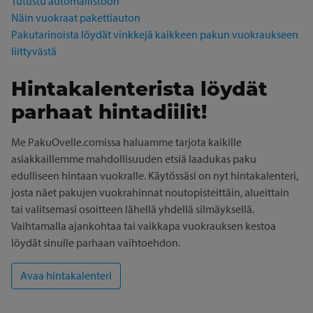
Tutustu automallistoon
Näin vuokraat pakettiauton
Pakutarinoista löydät vinkkejä kaikkeen pakun vuokraukseen
liittyvästä
Hintakalenterista löydät
parhaat hintadiilit!
Me PakuOvelle.comissa haluamme tarjota kaikille
asiakkaillemme mahdollisuuden etsiä laadukas paku
edulliseen hintaan vuokralle. Käytössäsi on nyt hintakalenteri,
josta näet pakujen vuokrahinnat noutopisteittäin, alueittain
tai valitsemasi osoitteen lähellä yhdellä silmäyksellä.
Vaihtamalla ajankohtaa tai vaikkapa vuokrauksen kestoa
löydät sinulle parhaan vaihtoehdon.