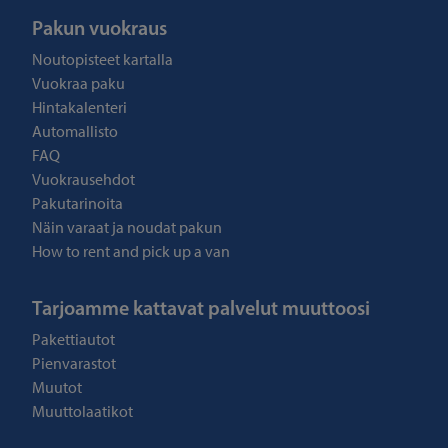
Pakun vuokraus
Noutopisteet kartalla
Vuokraa paku
Hintakalenteri
Automallisto
FAQ
Vuokrausehdot
Pakutarinoita
Näin varaat ja noudat pakun
How to rent and pick up a van
Tarjoamme kattavat palvelut muuttoosi
Pakettiautot
Pienvarastot
Muutot
Muuttolaatikot