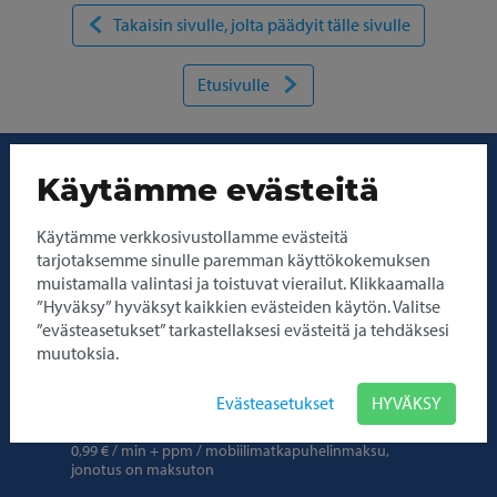
Takaisin sivulle, jolta päädyit tälle sivulle
Etusivulle
Käytämme evästeitä
Käytämme verkkosivustollamme evästeitä
tarjotaksemme sinulle paremman käyttökokemuksen
Asiakaspalvelu
muistamalla valintasi ja toistuvat vierailut. Klikkaamalla
Asiakaspalvelu avoinna
24/7
”Hyväksy” hyväksyt kaikkien evästeiden käytön. Valitse
”evästeasetukset” tarkastellaksesi evästeitä ja tehdäksesi
info@pakuovelle.com
muutoksia.
Ongelma- ja kolaritilanteissa puhelinpalvelu
on avoinna ympäri vuorokauden
Evästeasetukset
HYVÄKSY
0600 419 89
0,99 € / min + ppm / mobiilimatkapuhelinmaksu,
jonotus on maksuton