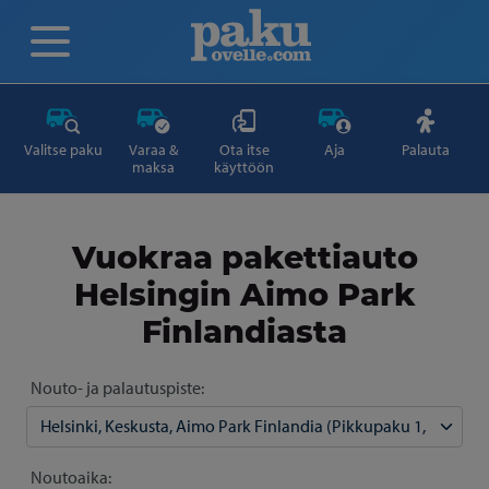
Valitse paku
Varaa &
Ota itse
Aja
Palauta
maksa
käyttöön
Vuokraa pakettiauto
Helsingin Aimo Park
Finlandiasta
Nouto- ja palautuspiste:
Noutoaika: