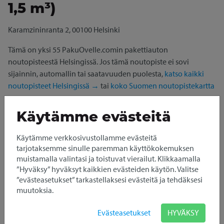
1,5 m³)
Karamzininranta 2, 00100 Helsinki
Tämä on yksi 55 PakuOvelle.comin pakettiauton
noutopisteestä Helsingissä. Jos tämä noutopiste ei sovi
sijainnin, automallin tai saatavuuden puolesta,
katso kaikki
noutopisteet Helsingissä →
tai
koko Suomen noutopistekartta
→
Käytämme evästeitä
Pikkupakun 1,5 m³ lisäksi samassa osoitteessa saatavana myös:
Isopaku 11 m³
Citypaku 6,5 m³
Käytämme verkkosivustollamme evästeitä
tarjotaksemme sinulle paremman käyttökokemuksen
Avaa HSL:n reittiopas
muistamalla valintasi ja toistuvat vierailut. Klikkaamalla
”Hyväksy” hyväksyt kaikkien evästeiden käytön. Valitse
Pakettiauton vuokraus
”evästeasetukset” tarkastellaksesi evästeitä ja tehdäksesi
Helsingin Aimo Park
muutoksia.
Finlandiasta
Evästeasetukset
HYVÄKSY