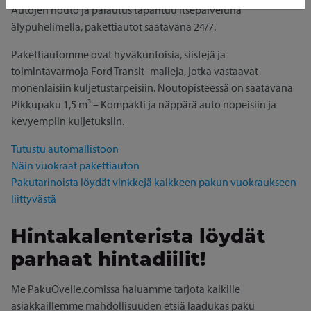
Autojen nouto ja palautus tapahtuu itsepalveluna
älypuhelimella, pakettiautot saatavana 24/7.
Pakettiautomme ovat hyväkuntoisia, siistejä ja
toimintavarmoja Ford Transit -malleja, jotka vastaavat
monenlaisiin kuljetustarpeisiin. Noutopisteessä on saatavana
Pikkupaku 1,5 m³ – Kompakti ja näppärä auto nopeisiin ja
kevyempiin kuljetuksiin.
Tutustu automallistoon
Näin vuokraat pakettiauton
Pakutarinoista löydät vinkkejä kaikkeen pakun vuokraukseen
liittyvästä
Hintakalenterista löydät
parhaat hintadiilit!
Me PakuOvelle.comissa haluamme tarjota kaikille
asiakkaillemme mahdollisuuden etsiä laadukas paku