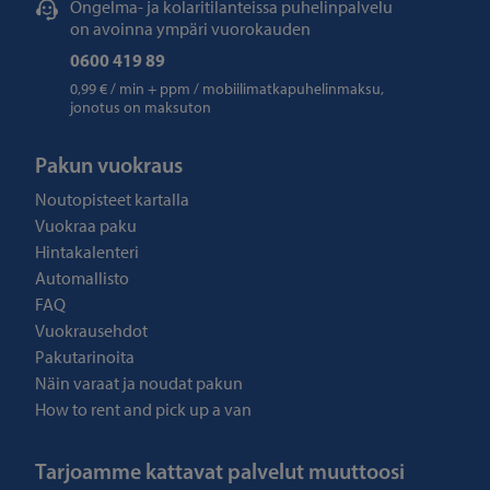
Ongelma- ja kolaritilanteissa puhelinpalvelu
on avoinna ympäri vuorokauden
0600 419 89
0,99 € / min + ppm / mobiilimatkapuhelinmaksu,
jonotus on maksuton
Pakun vuokraus
Noutopisteet kartalla
Vuokraa paku
Hintakalenteri
Automallisto
FAQ
Vuokrausehdot
Pakutarinoita
Näin varaat ja noudat pakun
How to rent and pick up a van
Tarjoamme kattavat palvelut muuttoosi