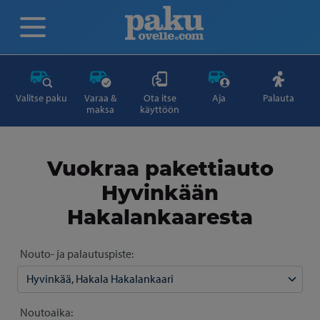
Valitse paku
Varaa &
Ota itse
Aja
Palauta
maksa
käyttöön
Vuokraa pakettiauto
Hyvinkään
Hakalankaaresta
Nouto- ja palautuspiste:
Noutoaika: