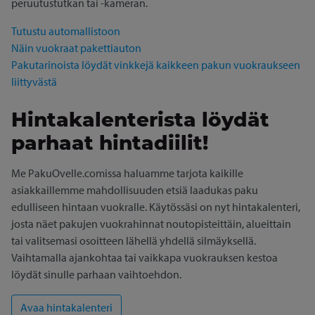
peruutustutkan tai -kameran.
Tutustu automallistoon
Näin vuokraat pakettiauton
Pakutarinoista löydät vinkkejä kaikkeen pakun vuokraukseen
liittyvästä
Hintakalenterista löydät
parhaat hintadiilit!
Me PakuOvelle.comissa haluamme tarjota kaikille
asiakkaillemme mahdollisuuden etsiä laadukas paku
edulliseen hintaan vuokralle. Käytössäsi on nyt hintakalenteri,
josta näet pakujen vuokrahinnat noutopisteittäin, alueittain
tai valitsemasi osoitteen lähellä yhdellä silmäyksellä.
Vaihtamalla ajankohtaa tai vaikkapa vuokrauksen kestoa
löydät sinulle parhaan vaihtoehdon.