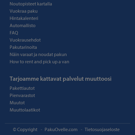
Noutopisteet kartalla
Vuokraa paku
Hintakalenteri
Automallisto
FAQ
Vuokrausehdot
Pakutarinoita
Näin varaat ja noudat pakun
How to rent and pick up a van
Tarjoamme kattavat palvelut muuttoosi
Pakettiautot
Pienvarastot
Muutot
Muuttolaatikot
© Copyright
-
PakuOvelle.com
-
Tietosuojaseloste